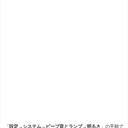
「
設定→システム→ビープ音とランプ→明るさ
」の手順で