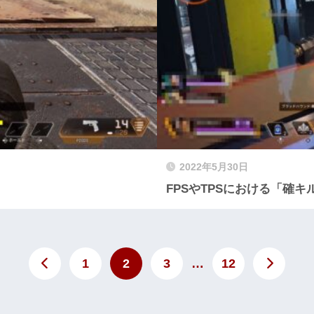
2022年5月30日
FPSやTPSにおける「確
1
2
3
…
12