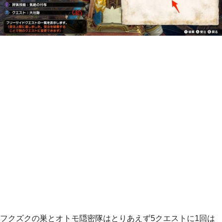
フクズクの巣とオトモ隠密隊はとりあえず5クエストに1回は