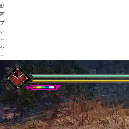
動
画
プ
レ
ー
ヤ
ー