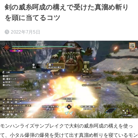
剣の威糸呵成の構えで受けた真溜め斬り
を頭に当てるコツ
2022年7月5日
モンハンライズサンブレイクで大剣の威糸呵成の構えを使っ
て、小タル爆弾の爆発を受けて出す真溜め斬りを寝ているモン