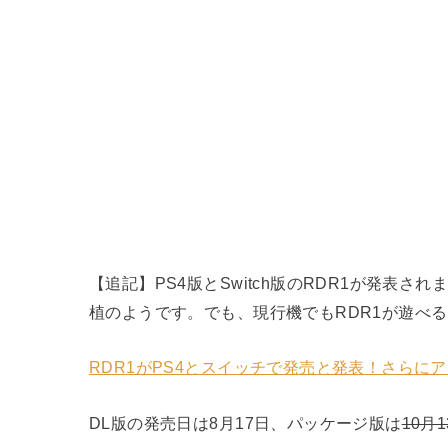
【追記】PS4版とSwitch版のRDR1が発表
植のようです。でも、現行機でもRDR1が遊べ
RDR1がPS4とスイッチで発売と発表！さらに
DL版の発売日は8月17日、パッケージ版は
10月