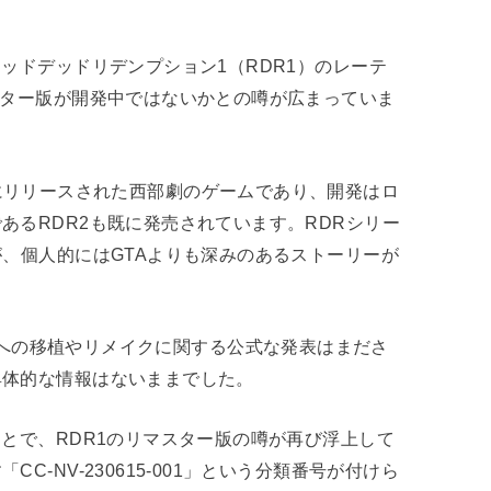
ッドデッドリデンプション1（RDR1）のレーテ
スター版が開発中ではないかとの噂が広まっていま
x360向けにリリースされた西部劇のゲームであり、開発はロ
あるRDR2も既に発売されています。RDRシリー
が、個人的にはGTAよりも深みのあるストーリーが
s X|Sへの移植やリメイクに関する公式な発表はまださ
具体的な情報はないままでした。
ことで、RDR1のリマスター版の噂が再び浮上して
-NV-230615-001」という分類番号が付けら