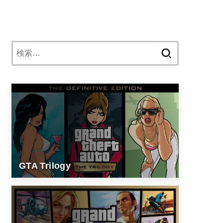
検
索:
GTA Trilogy