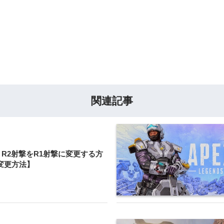
関連記事
ds】R2射撃をR1射撃に変更する方
変更方法】