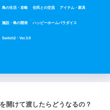
島の生活・攻略
住民との交流
アイテム・家具
施設・島の開発
ハッピーホームパラダイス
Switch2・Ver.3.0
を開けて渡したらどうなるの？