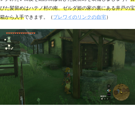
びた髪留めはハテノ村の南、ゼルダ姫の家の裏にある井戸の宝
箱から入手
できます。（
ブレワイのリンクの自宅
）