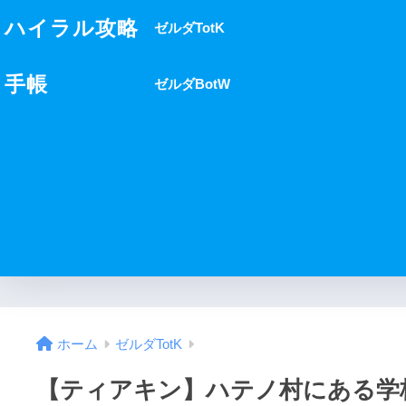
ハイラル攻略
ゼルダTotK
手帳
ゼルダBotW
ホーム
ゼルダTotK
【ティアキン】ハテノ村にある学